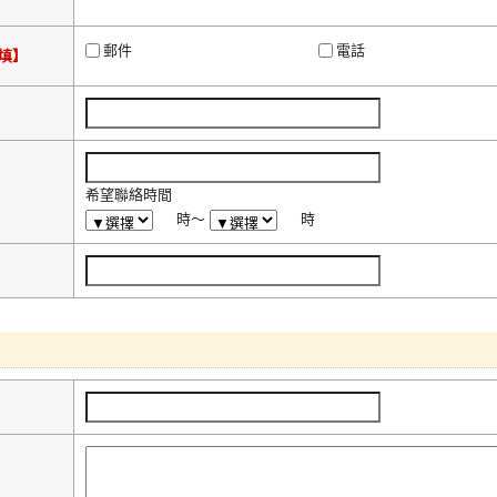
郵件
電話
填】
希望聯絡時間
時～
時
】