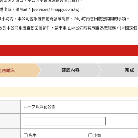
供顧客諮詢之窗口，本公司不會洩漏顧客個人資料。
，請Mail至 [service@7-happy.com.tw]。
成後1小時內，本公司會系統自動寄發確認信，24小時內會回覆您詢問的事項。
未收到本公司系統自動回覆郵件，請來電 由本公司專員親自為您服務。(※國定假
ルーブル芦花公園
先生
小姐