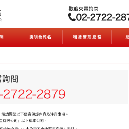
流程說明(契約の流れ)
說明會報名(セミナーのご案内)
租賃管理服
前，煩請閱讀以下個資保護內容及注意事項。
產有限公司」以下稱本公司。