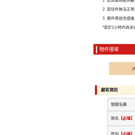
1. 此頁面為提
2. 若信件無法正常送出時
3. 郵件寄送完
*若於1小時內尚
物件搜尋
顧客資訊
物業名稱
姓名
【必填】
性別
【必填】