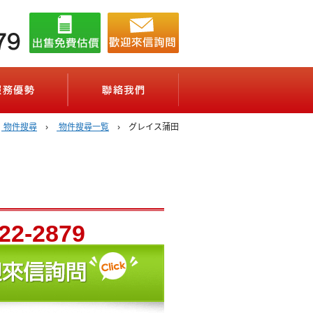
02-2722-2879
営業時間 10：00～20：00（年中無休）
務(賃貸管理サービス)
服務優勢(会社案内)
聯絡我們(お問合せ)
›
物件搜尋
›
物件搜尋一覧
› グレイス蒲田
22-2879