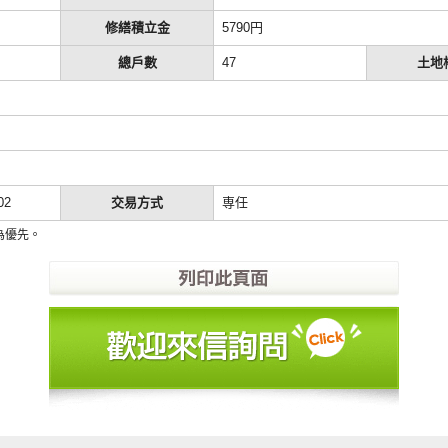
修繕積立金
5790円
總戶數
47
土地
02
交易方式
専任
為優先。