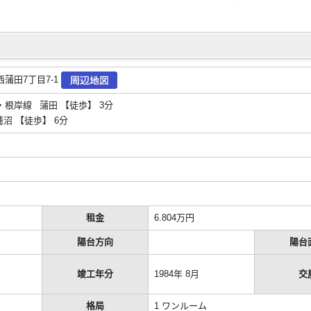
蒲田7丁目7-1
根岸線 蒲田 【徒歩】 3分
沼 【徒歩】 6分
租金
6.804万円
陽台方向
陽台
竣工年分
1984年 8月
交
格局
1 ワンルーム