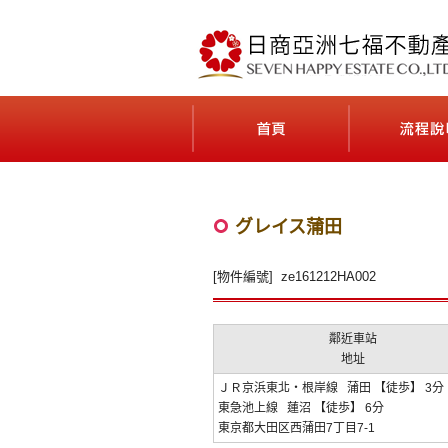
最貼近台灣人日本不動產投資需求的公司
首頁(ホーム)
グレイス蒲田
[物件編號] ze161212HA002
鄰近車站
地址
ＪＲ京浜東北・根岸線 蒲田 【徒歩】 3分
東急池上線 蓮沼 【徒歩】 6分
東京都大田区西蒲田7丁目7-1