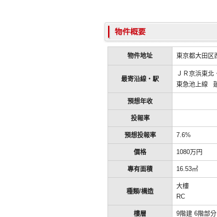
東京都大田区西
物件地址
ＪＲ京浜東北・
最寄沿線・駅
東急池上線 蓮
預想年收
投報率
預想投報率
7.6%
價格
1080万円
專有面積
16.53㎡
大樓
種類/構造
RC
樓層
9階建 6階部分