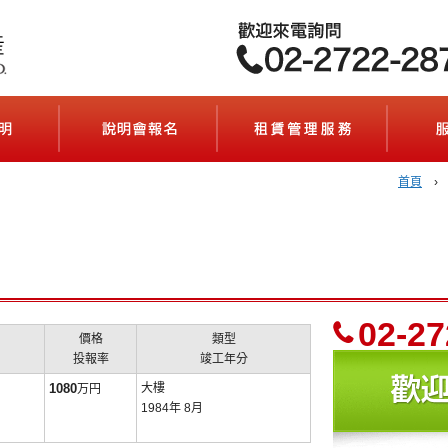
流程說明(契約の流れ)
說明會報名(セミナーのご案内)
租賃管理服
首頁
02-27
價格
類型
投報率
竣工年分
1080
大樓
万円
1984年 8月